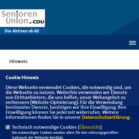
Hinweis
Cookie Hinweis
Diese Seite ist derzeit nicht aktiv oder existiert in unserem
Diese Webseite verwendet Cookies, die notwendig sind, um
Angebot nicht.
die Webseite zu nutzen. Weiterhin verwenden wir Dienste
von Drittanbietern, die uns helfen, unser Webangebot zu
verbessern (Website-Optmierung). Für die Verwendung
bestimmter Dienste, benötigen wir Ihre Einwilligung. Ihre
Einwilligung können Sie jederzeit widerrufen. Weitere
Informationen finden Sie in unserer
Datenschutzerklärung
.
Technisch notwendige Cookies (
Übersicht
)
Die notwendigen Cookies werden allein für den ordnungsgemäßen
IMPRESSUM
DATENSCHUTZ
KONTAKT
Gebrauch der Webseite benötigt.