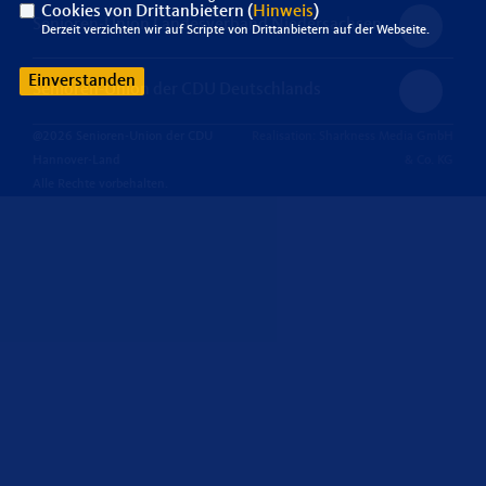
Cookies von Drittanbietern (
Hinweis
)
Senioren-Union Landesverband Niedersachsen
Derzeit verzichten wir auf Scripte von Drittanbietern auf der Webseite.
Einverstanden
Senioren-Union der CDU Deutschlands
@2026 Senioren-Union der CDU
Realisation: Sharkness Media GmbH
Hannover-Land
& Co. KG
Alle Rechte vorbehalten.